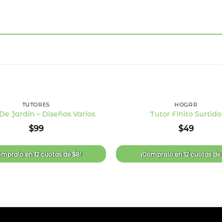
+
TUTORES
HOGAR
De Jardín – Diseños Varios
Tutor Finito Surtido
Añadir
$
99
$
49
a la
lista
de
deseos
ompralo en
12 cuotas
de
$
8
!
¡Compralo en
12 cuotas
d