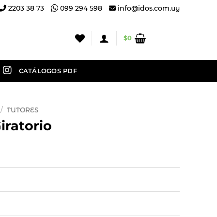
2203 38 73
099 294 598
info@idos.com.uy
$
0
CATÁLOGOS PDF
/
TUTORES
iratorio