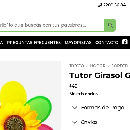
2200 56 84
DA
PREGUNTAS FRECUENTES
MAYORISTAS
CONTACTO
INICIO
/
HOGAR
/
JARDÍN
Tutor Girasol G
Añadir
a la
$
49
lista
Sin existencias
de
deseos
Formas de Pago
Envíos