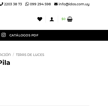
2203 38 73
099 294 598
info@idos.com.uy
$
0
CATÁLOGOS PDF
ACIÓN
/
TIRAS DE LUCES
Pila