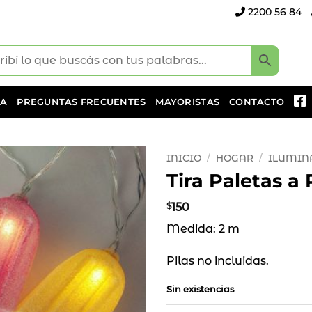
2200 56 84
DA
PREGUNTAS FRECUENTES
MAYORISTAS
CONTACTO
INICIO
/
HOGAR
/
ILUMIN
Tira Paletas a 
Añadir
a la
$
150
lista
Medida: 2 m
de
deseos
Pilas no incluidas.
Sin existencias