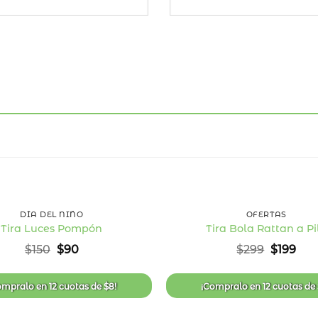
40
%
OFF
+
DÍA DEL NIÑO
OFERTAS
Tira Luces Pompón
Tira Bola Rattan a Pi
Añadir
El
El
El
El
$
150
$
90
$
299
$
199
a la
precio
precio
precio
pre
lista
original
actual
original
act
de
era:
es:
era:
es:
deseos
ompralo en
12 cuotas
de
$
8
!
¡Compralo en
12 cuotas
de
$150.
$90.
$299.
$19