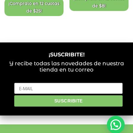
$150.
$90.
¡Compralo en
12 cuotas
de
$
8
!
de
$
25
!
¡SUSCRIBITE!
Y recibe todas las novedades de nuestra
tienda en tu correo