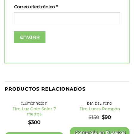
Correo electrónico
*
40
%
PRODUCTOS RELACIONADOS
OFF
ILUMINACIÓN
DÍA DEL NIÑO
Tira Luz Gota Solar 7
Tira Luces Pompón
metros
Añadir
Añadir
El
El
$
150
$
90
a la
a la
precio
precio
$
300
lista
lista
original
actual
de
de
deseos
deseos
era:
es:
¡Compralo en
12 cuotas