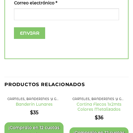
Correo electrónico
*
PRODUCTOS RELACIONADOS
CARTELES, BANDERINES Y GUIRNALDAS
CARTELES, BANDERINES Y GUIRNALDAS
Cortina Flecos 1x2mts
Banderín Lunares
Colores Metalizados
Añadir
Añadir
$
35
a la
a la
$
36
lista
lista
de
de
deseos
deseos
¡Compralo en
12 cuotas
¡Compralo en
12 cuotas