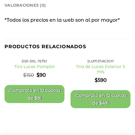
VALORACIONES (0)
*Todos los precios en la web son al por mayor*
40
%
PRODUCTOS RELACIONADOS
OFF
DÍA DEL NIÑO
ILUMINACIÓN
Tira de Luces Exterior 5
Tira Luces Pompón
mts
Añadir
Añadir
El
El
$
150
$
90
a la
a la
precio
precio
$
590
lista
lista
original
actual
de
de
deseos
deseos
era:
es:
¡Compralo en
12 cuotas
$150.
$90.
¡Compralo en
12 cuotas
de
$
8
!
de
$
49
!