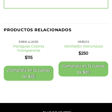
PRODUCTOS RELACIONADOS
PARA LLUVIA
VARIOS
Paraguas Colores
Ventilador Astronauta
Transparente
Añadir
Añadir
$
250
a la
a la
$
115
lista
lista
de
de
deseos
deseos
¡Compralo en
12 cuotas
¡Compralo en
12 cuotas
de
$
21
!
de
$
10
!