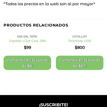
*Todos los precios en la web son al por mayor*
PRODUCTOS RELACIONADOS
DÍA DEL NIÑO
COTILLÓN
Espada c/luz Cod. 288
Pelotitas x100
Añadir
Añadir
$
99
$
800
a la
a la
lista
lista
de
de
deseos
deseos
¡Compralo en
12 cuotas
¡Compralo en
12 cuotas
de
$
8
!
de
$
67
!
¡SUSCRIBITE!