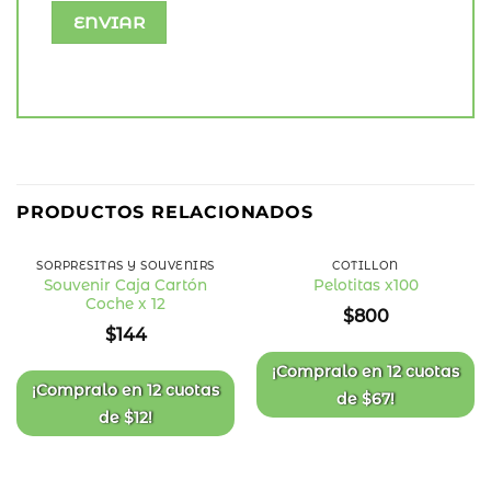
PRODUCTOS RELACIONADOS
SORPRESITAS Y SOUVENIRS
COTILLÓN
Souvenir Caja Cartón
Pelotitas x100
Coche x 12
Añadir
Añadir
$
800
a la
a la
$
144
lista
lista
de
de
deseos
deseos
¡Compralo en
12 cuotas
¡Compralo en
12 cuotas
de
$
67
!
de
$
12
!