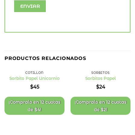
PRODUCTOS RELACIONADOS
COTILLÓN
SORBITOS
Sorbito Papel Unicornio
Sorbitos Papel
Añadir
Añadir
$
45
$
24
a la
a la
lista
lista
de
de
deseos
deseos
¡Compralo en
12 cuotas
¡Compralo en
12 cuotas
de
$
4
!
de
$
2
!