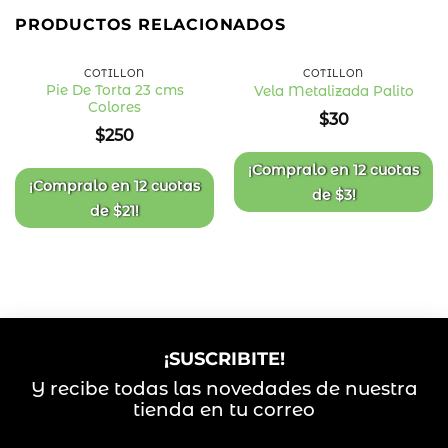
PRODUCTOS RELACIONADOS
COTILLÓN
COTILLÓN
Pie De Torta 23 cms
Vela Metalizada Palito
Colores
Añadir
Añadir
$
30
a la
a la
$
250
lista
lista
de
de
deseos
deseos
¡Compralo en
12 cuotas
¡Compralo en
12 cuotas
de
$
3
!
de
$
21
!
¡SUSCRIBITE!
Y recibe todas las novedades de nuestra
tienda en tu correo