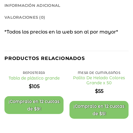
INFORMACIÓN ADICIONAL
VALORACIONES (0)
*Todos los precios en la web son al por mayor*
PRODUCTOS RELACIONADOS
REPOSTERÍA
MESA DE CUMPLEAÑOS
Palito De Helado Colores
Tabla de plástico grande
Grande x 50
Añadir
Añadir
$
105
a la
a la
$
55
lista
lista
de
de
deseos
deseos
¡Compralo en
12 cuotas
¡Compralo en
12 cuotas
de
$
9
!
de
$
5
!