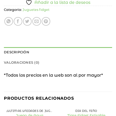
Añadir a la lista de deseos
Categoría:
Juguetes fidget
DESCRIPCIÓN
VALORACIONES (0)
*Todos los precios en la web son al por mayor*
40
59
%
%
PRODUCTOS RELACIONADOS
OFF
OFF
¡ÚLTIMAS UNIDADES DE JUGUETES!
DÍA DEL NIÑO
Juego de Agua
Tigre Fidget Estirable