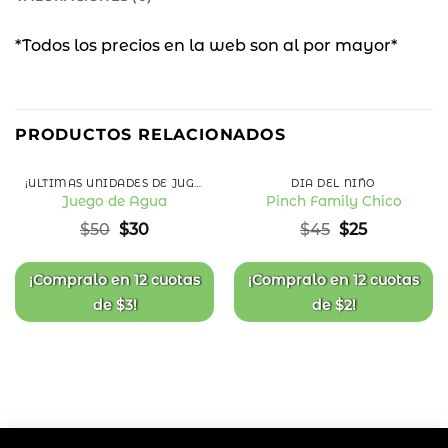
*Todos los precios en la web son al por mayor*
40
44
%
%
PRODUCTOS RELACIONADOS
OFF
OFF
¡ÚLTIMAS UNIDADES DE JUGUETES!
DÍA DEL NIÑO
Juego de Agua
Pinch Family Chico
Añadir
Añadir
El
El
El
El
$
50
$
30
$
45
$
25
a la
a la
precio
precio
precio
precio
lista
lista
original
actual
original
actual
de
de
deseos
deseos
era:
es:
era:
es:
¡Compralo en
12 cuotas
¡Compralo en
12 cuotas
$50.
$30.
$45.
$25.
de
$
3
!
de
$
2
!