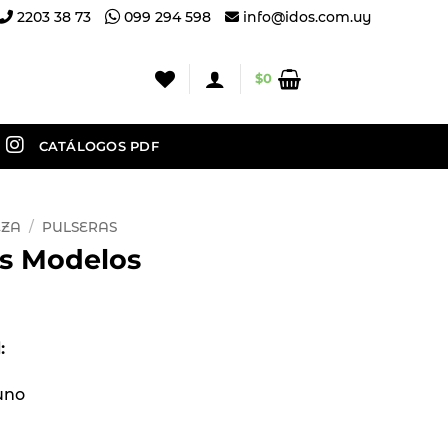
2203 38 73
099 294 598
info@idos.com.uy
$
0
CATÁLOGOS PDF
EZA
/
PULSERAS
os Modelos
d:
uno