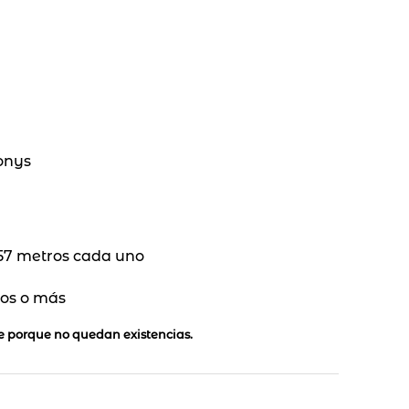
onys
.57 metros cada uno
os o más
le porque no quedan existencias.