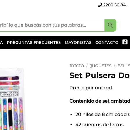
2200 56 84
DA
PREGUNTAS FRECUENTES
MAYORISTAS
CONTACTO
INICIO
/
JUGUETES
/
BELL
Set Pulsera D
Añadir
a la
Precio por unidad
lista
de
Contenido de set amista
deseos
20 hilos de 8 cm cada 
42 cuentas de letras