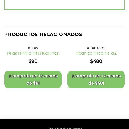
PRODUCTOS RELACIONADOS
PILAS
ABANICOS
Pilas AAA o AA Alkalinas
Abanico Arcoíris x12
Añadir
Añadir
$
90
$
480
a la
a la
lista
lista
de
de
deseos
deseos
¡Compralo en
12 cuotas
¡Compralo en
12 cuotas
de
$
8
!
de
$
40
!