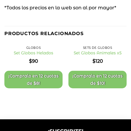
*Todos los precios en la web son al por mayor*
PRODUCTOS RELACIONADOS
GLOBOS
SETS DE GLOBOS
Set Globos Helados
Set Globos Animales x5
Añadir
Añadir
$
90
$
120
a la
a la
lista
lista
de
de
deseos
deseos
¡Compralo en
12 cuotas
¡Compralo en
12 cuotas
de
$
8
!
de
$
10
!