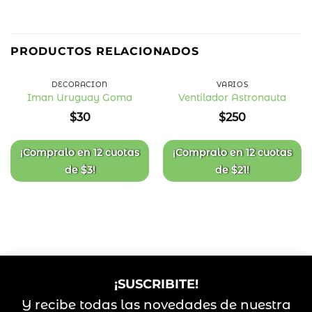
PRODUCTOS RELACIONADOS
DECORACIÓN
VARIOS
Iman Uruguay Goma
Ventilador Astronauta
Añadir
Añadir
$
30
$
250
a la
a la
lista
lista
de
de
deseos
deseos
¡Compralo en
12 cuotas
¡Compralo en
12 cuotas
de
$
3
!
de
$
21
!
¡SUSCRIBITE!
Y recibe todas las novedades de nuestra