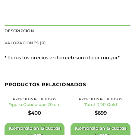
DESCRIPCIÓN
VALORACIONES (0)
*Todos los precios en la web son al por mayor*
PRODUCTOS RELACIONADOS
Nuevo
ARTÍCULOS RELIGIOSOS
ARTÍCULOS RELIGIOSOS
Figura Guadalupe 20 cm
Tarot RDR Gold
Añadir
Añadir
$
400
$
699
a la
a la
lista
lista
de
de
deseos
deseos
¡Compralo en
12 cuotas
¡Compralo en
12 cuotas