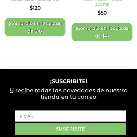
30cms
Añadir
Añadir
$
120
a la
a la
$
50
lista
lista
de
de
deseos
deseos
¡Compralo en
12 cuotas
¡Compralo en
12 cuotas
de
$
10
!
de
$
4
!
¡SUSCRIBITE!
Y recibe todas las novedades de nuestra
tienda en tu correo