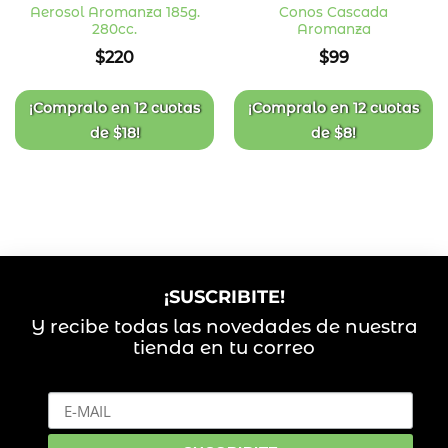
Aerosol Aromanza 185g.
Conos Cascada
280cc.
Aromanza
Añadir
Añadir
a la
a la
$
220
$
99
lista
lista
de
de
deseos
deseos
¡Compralo en
12 cuotas
¡Compralo en
12 cuotas
de
$
18
!
de
$
8
!
¡SUSCRIBITE!
Y recibe todas las novedades de nuestra
tienda en tu correo