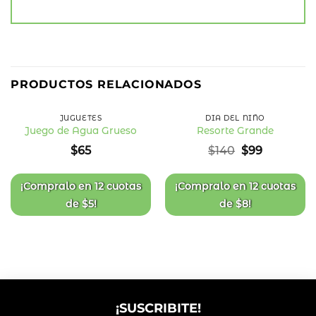
29
%
PRODUCTOS RELACIONADOS
OFF
JUGUETES
DÍA DEL NIÑO
Juego de Agua Grueso
Resorte Grande
Añadir
Añadir
El
El
$
65
$
140
$
99
a la
a la
precio
precio
lista
lista
original
actual
de
de
deseos
deseos
era:
es:
¡Compralo en
12 cuotas
¡Compralo en
12 cuotas
$140.
$99.
de
$
5
!
de
$
8
!
¡SUSCRIBITE!