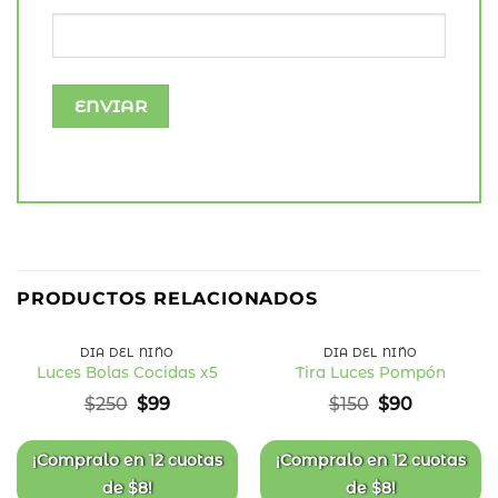
60
40
%
%
PRODUCTOS RELACIONADOS
OFF
OFF
DÍA DEL NIÑO
DÍA DEL NIÑO
Luces Bolas Cocidas x5
Tira Luces Pompón
Añadir
Añadir
El
El
El
El
$
250
$
99
$
150
$
90
a la
a la
precio
precio
precio
precio
lista
lista
original
actual
original
actual
de
de
deseos
deseos
era:
es:
era:
es:
¡Compralo en
12 cuotas
¡Compralo en
12 cuotas
$250.
$99.
$150.
$90.
de
$
8
!
de
$
8
!