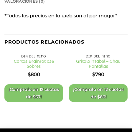
VALORACIONES (0)
*Todos los precios en la web son al por mayor*
PRODUCTOS RELACIONADOS
DÍA DEL NIÑO
DÍA DEL NIÑO
Cartas Brainrot x36
Gritalo Mabel – Chau
Sobres
Pantallas
Añadir
Añadir
a la
a la
$
800
$
790
lista
lista
de
de
deseos
deseos
¡Compralo en
12 cuotas
¡Compralo en
12 cuotas
de
$
67
!
de
$
66
!