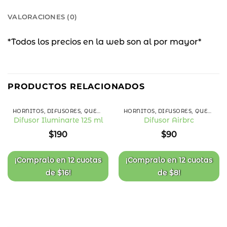
VALORACIONES (0)
*Todos los precios en la web son al por mayor*
PRODUCTOS RELACIONADOS
HORNITOS, DIFUSORES, QUEMADORES Y ESENCIAS
HORNITOS, DIFUSORES, QUEMADORES Y ESENCIAS
Difusor Iluminarte 125 ml
Difusor Airbrc
Añadir
Añadir
$
190
$
90
a la
a la
lista
lista
de
de
deseos
deseos
¡Compralo en
12 cuotas
¡Compralo en
12 cuotas
de
$
16
!
de
$
8
!