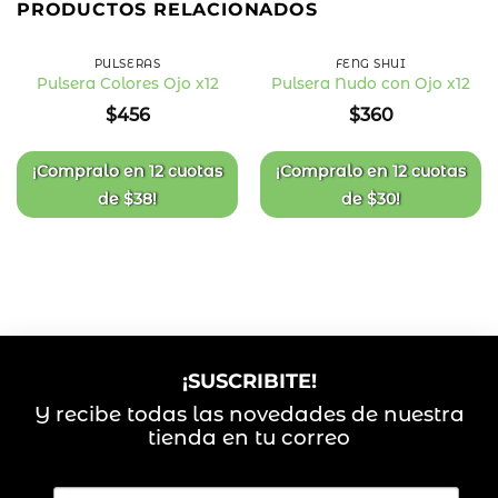
PRODUCTOS RELACIONADOS
PULSERAS
FENG SHUI
Pulsera Colores Ojo x12
Pulsera Nudo con Ojo x12
Añadir
Añadir
$
456
$
360
a la
a la
lista
lista
de
de
deseos
deseos
¡Compralo en
12 cuotas
¡Compralo en
12 cuotas
de
$
38
!
de
$
30
!
¡SUSCRIBITE!
Y recibe todas las novedades de nuestra
tienda en tu correo