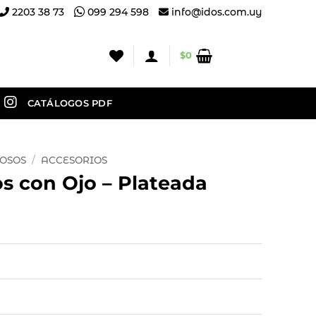
2203 38 73
099 294 598
info@idos.com.uy
$
0
CATÁLOGOS PDF
IOSOS
/
ACCESORIOS
s con Ojo – Plateada