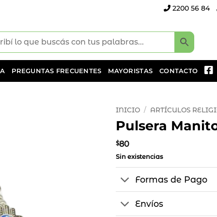
2200 56 84
DA
PREGUNTAS FRECUENTES
MAYORISTAS
CONTACTO
INICIO
/
ARTÍCULOS RELIG
Pulsera Manito
Añadir
a la
$
80
lista
Sin existencias
de
deseos
Formas de Pago
Envíos