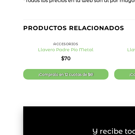
*Todos los precios en la web son al por mayo
PRODUCTOS RELACIONADOS
+
+
ACCESORIOS
Llavero Padre Pío Metal
Lla
Añadir
$
70
a la
lista
de
deseos
¡Compralo en
12 cuotas
de
$
6
!
¡C
Y recibe to