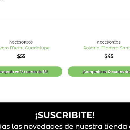
r*
+
ACCESORIOS
ACCESORIOS
vero Metal Guadalupe
Rosario Madera Sant
Añadir
$
55
$
45
a la
lista
de
deseos
ompralo en
12 cuotas
de
$
5
!
¡Compralo en
12 cuotas
d
¡SUSCRIBITE!
das las novedades de nuestra tienda 