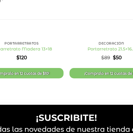
r*
+
PORTARRETRATOS
DECORACIÓN
tarretrato Madera 13×18
Portarretrato 21.5×16
Añadir
El
El
$
120
$
89
$
50
a la
precio
prec
lista
original
actu
de
era:
es:
deseos
ompralo en
12 cuotas
de
$
10
!
¡Compralo en
12 cuotas
d
$89.
$50.
¡SUSCRIBITE!
das las novedades de nuestra tienda 