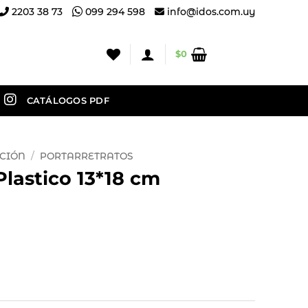
2203 38 73
099 294 598
info@idos.com.uy
$
0
CATÁLOGOS PDF
CIÓN
/
PORTARRETRATOS
Plastico 13*18 cm