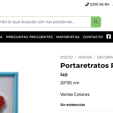
2200 56 84
DA
PREGUNTAS FRECUENTES
MAYORISTAS
CONTACTO
INICIO
/
HOGAR
/
DECORA
Portaretratos 
Añadir
a la
$
49
lista
20*30 cm
de
deseos
Varios Colores
Sin existencias