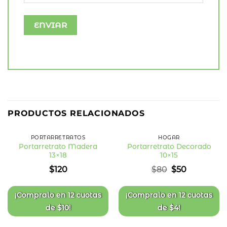
38
%
PRODUCTOS RELACIONADOS
OFF
PORTARRETRATOS
HOGAR
Portarretrato Madera
Portarretrato Decorado
13×18
10×15
Añadir
Añadir
a la
a la
El
El
$
120
$
80
$
50
lista
lista
precio
precio
de
de
deseos
deseos
original
actual
era:
es:
¡Compralo en
12 cuotas
¡Compralo en
12 cuotas
$80.
$50.
de
$
10
!
de
$
4
!