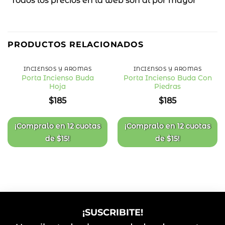
*Todos los precios en la web son al por mayor*
PRODUCTOS RELACIONADOS
INCIENSOS Y AROMAS
INCIENSOS Y AROMAS
Porta Incienso Buda
Porta Incienso Buda Con
Hoja
Piedras
Añadir
Añadir
a la
a la
$
185
$
185
lista
lista
de
de
deseos
deseos
¡Compralo en
12 cuotas
¡Compralo en
12 cuotas
de
$
15
!
de
$
15
!
¡SUSCRIBITE!