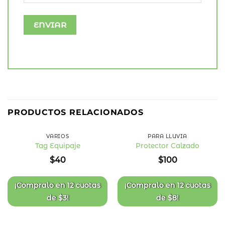
PRODUCTOS RELACIONADOS
VARIOS
PARA LLUVIA
Tag Equipaje
Protector Calzado
Añadir
Añadir
$
40
$
100
a la
a la
lista
lista
de
de
deseos
deseos
¡Compralo en
12 cuotas
¡Compralo en
12 cuotas
de
$
3
!
de
$
8
!