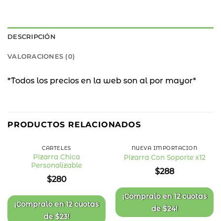
DESCRIPCIÓN
VALORACIONES (0)
*Todos los precios en la web son al por mayor*
PRODUCTOS RELACIONADOS
CARTELES
NUEVA IMPORTACIÓN
Pizarra Chica
Pizarra Con Soporte x12
Personalizable
Añadir
Añadir
$
288
a la
a la
$
280
lista
lista
de
de
deseos
deseos
¡Compralo en
12 cuotas
¡Compralo en
12 cuotas
de
$
24
!
de
$
23
!