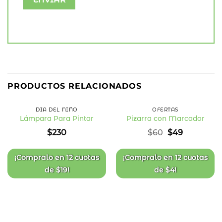
18
%
PRODUCTOS RELACIONADOS
OFF
DÍA DEL NIÑO
OFERTAS
Lámpara Para Pintar
Pizarra con Marcador
Añadir
Añadir
El
El
$
230
$
60
$
49
a la
a la
precio
precio
lista
lista
original
actual
de
de
deseos
deseos
era:
es:
¡Compralo en
12 cuotas
¡Compralo en
12 cuotas
$60.
$49.
de
$
19
!
de
$
4
!