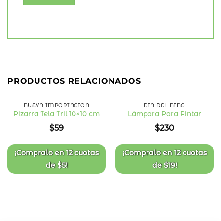
PRODUCTOS RELACIONADOS
NUEVA IMPORTACIÓN
DÍA DEL NIÑO
Pizarra Tela Tril 10×10 cm
Lámpara Para Pintar
Añadir
Añadir
$
59
$
230
a la
a la
lista
lista
de
de
deseos
deseos
¡Compralo en
12 cuotas
¡Compralo en
12 cuotas
de
$
5
!
de
$
19
!