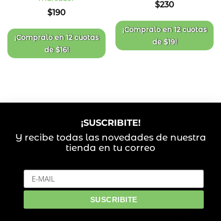
$
230
a la
a la
$
190
lista
lista
de
de
deseos
deseos
¡Compralo en
12 cuotas
¡Compralo en
12 cuotas
de
$
19
!
de
$
16
!
¡SUSCRIBITE!
Y recibe todas las novedades de nuestra
tienda en tu correo