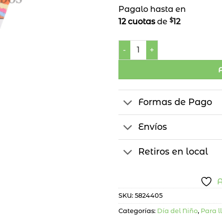
Pagalo hasta en
$
12 cuotas
de
12
Paraguas de Niños c/ Dibuj
Formas de Pago
Envíos
Retiros en local
A
SKU:
5824405
Categorías:
Día del Niño
,
Para l