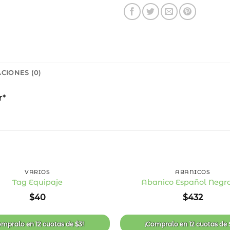
CIONES (0)
r*
+
VARIOS
ABANICOS
Tag Equipaje
Abanico Español Negro
Añadir
$
40
$
432
a la
lista
de
deseos
ompralo en
12 cuotas
de
$
3
!
¡Compralo en
12 cuotas
de