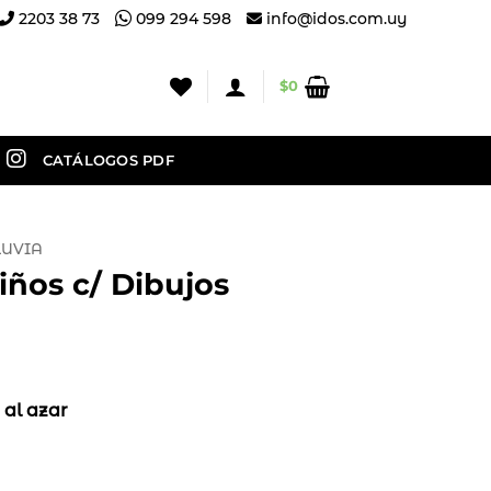
2203 38 73
099 294 598
info@idos.com.uy
$
0
CATÁLOGOS PDF
LUVIA
ños c/ Dibujos
 al azar