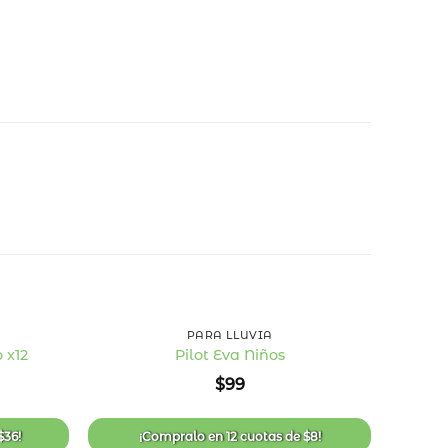
+
+
PARA LLUVIA
 x12
Pilot Eva Niños
Añadir
Añadir
$
99
a la
a la
lista
lista
de
de
deseos
deseos
$
36
!
¡Compralo en
12 cuotas
de
$
8
!