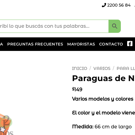
2200 56 84
DA
PREGUNTAS FRECUENTES
MAYORISTAS
CONTACTO
INICIO
/
VARIOS
/
PARA L
Paraguas de Ni
Añadir
a la
$
149
lista
Varios modelos y colores
de
deseos
El color y el modelo viene
Medida:
66 cm de largo