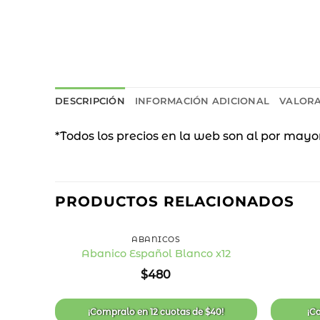
DESCRIPCIÓN
INFORMACIÓN ADICIONAL
VALORA
*Todos los precios en la web son al por mayo
PRODUCTOS RELACIONADOS
+
+
ABANICOS
Abanico Español Blanco x12
Añadir
$
480
a la
lista
de
deseos
¡Compralo en
12 cuotas
de
$
40
!
¡C