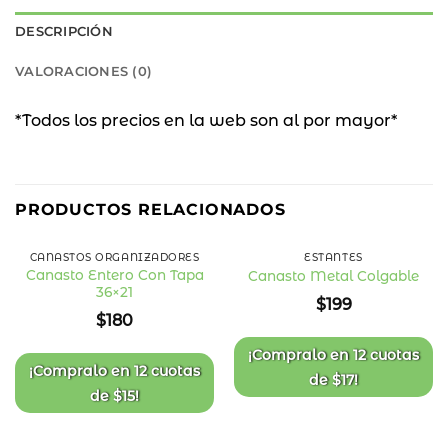
DESCRIPCIÓN
VALORACIONES (0)
*Todos los precios en la web son al por mayor*
PRODUCTOS RELACIONADOS
CANASTOS ORGANIZADORES
ESTANTES
Canasto Entero Con Tapa
Canasto Metal Colgable
36×21
Añadir
Añadir
$
199
a la
a la
$
180
lista
lista
de
de
deseos
deseos
¡Compralo en
12 cuotas
¡Compralo en
12 cuotas
de
$
17
!
de
$
15
!