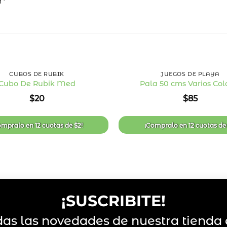
r*
+
CUBOS DE RUBIK
JUEGOS DE PLAYA
Cubo De Rubik Med
Pala 50 cms Varios Col
Añadir
$
20
$
85
a la
lista
de
deseos
ompralo en
12 cuotas
de
$
2
!
¡Compralo en
12 cuotas
d
¡SUSCRIBITE!
das las novedades de nuestra tienda 