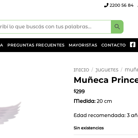
2200 56 84
DA
PREGUNTAS FRECUENTES
MAYORISTAS
CONTACTO
INICIO
/
JUGUETES
/
MUÑE
Muñeca Prince
Añadir
a la
$
299
lista
Medida:
20 cm
de
deseos
Edad recomendada: 3 añ
Sin existencias