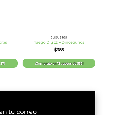
+
+
JUGUETES
ores
Juego Diy II – Dinosaurios
Añadir
Añadir
$
385
a la
a la
lista
lista
de
de
deseos
deseos
e
$
7
!
¡Compralo en
12 cuotas
de
$
32
!
en tu correo