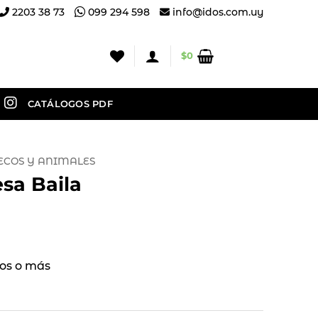
2203 38 73
099 294 598
info@idos.com.uy
$
0
CATÁLOGOS PDF
COS Y ANIMALES
sa Baila
os o más