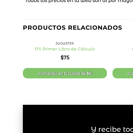
*Todos los precios en la web son al por mayo
PRODUCTOS RELACIONADOS
+
+
JUGUETES
Mi Primer Libro de Cálculo
Añadir
$
75
a la
lista
de
deseos
¡Compralo en
12 cuotas
de
$
6
!
¡C
Y recibe to