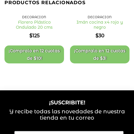
PRODUCTOS RELACIONADOS
DECORACIÓN
DECORACIÓN
Florero Plástico
Imán cocina x4 rojo y
Ondulado 20 cms
negro
Añadir
Añadir
a la
a la
$
125
$
30
lista
lista
de
de
deseos
deseos
¡Compralo en
12 cuotas
¡Compralo en
12 cuotas
de
$
10
!
de
$
3
!
¡SUSCRIBITE!
Y recibe todas las novedades de nuestra
tienda en tu correo