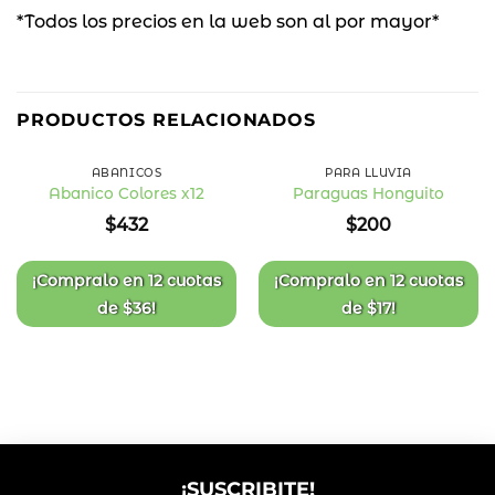
*Todos los precios en la web son al por mayor*
PRODUCTOS RELACIONADOS
ABANICOS
PARA LLUVIA
Abanico Colores x12
Paraguas Honguito
Añadir
Añadir
$
432
$
200
a la
a la
lista
lista
de
de
deseos
deseos
¡Compralo en
12 cuotas
¡Compralo en
12 cuotas
de
$
36
!
de
$
17
!
¡SUSCRIBITE!