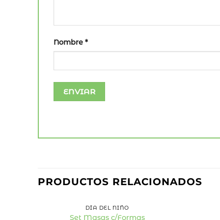
Nombre
*
39
%
PRODUCTOS RELACIONADOS
OFF
+
+
DÍA DEL NIÑO
Set Masas c/Formas