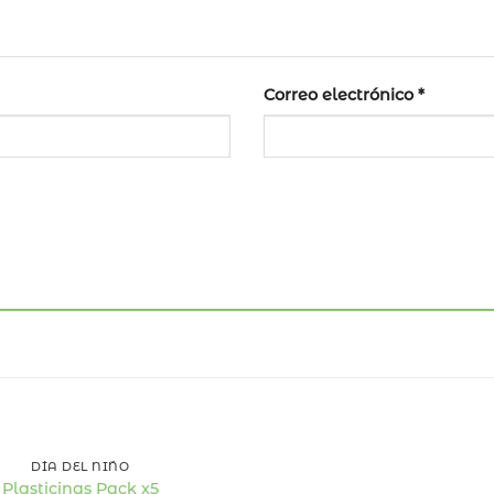
Correo electrónico
*
40
%
OFF
DÍA DEL NIÑO
Plasticinas Pack x5