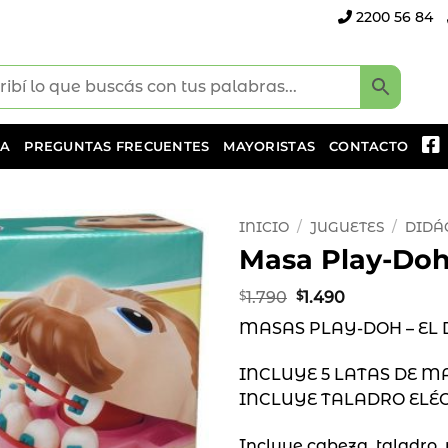
2200 56 84
DA
PREGUNTAS FRECUENTES
MAYORISTAS
CONTACTO
INICIO
/
JUGUETES
/
DIDÁ
Masa Play-Doh
Añadir
a la
El
El
$
1.790
$
1.490
precio
precio
lista
MASAS PLAY-DOH – EL
original
actual
de
era:
es:
deseos
$1.790.
$1.490.
INCLUYE 5 LATAS DE M
INCLUYE TALADRO ELÉ
Incluye cabeza, taladro, 