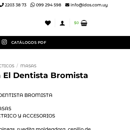
2203 38 73
099 294 598
info@idos.com.uy
$
0
CATÁLOGOS PDF
CTICOS
/
MASAS
 El Dentista Bromista
 DENTISTA BROMISTA
ASAS
CTRICO Y ACCESORIOS
pinzas, ruedita moldeadora, cepillo de