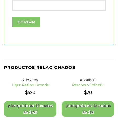
PRODUCTOS RELACIONADOS
ADORNOS
ADORNOS
Tigre Resina Grande
Perchero Infantil
Añadir
Añadir
$
520
$
20
a la
a la
lista
lista
de
de
deseos
deseos
¡Compralo en
12 cuotas
¡Compralo en
12 cuotas
de
$
43
!
de
$
2
!