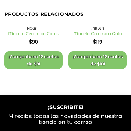
PRODUCTOS RELACIONADOS
HOGAR
JARDÍN
Maceta Cerámica Caras
Maceta Cerámica Gato
Añadir
Añadir
$
90
$
119
a la
a la
lista
lista
de
de
deseos
deseos
¡Compralo en
12 cuotas
¡Compralo en
12 cuotas
de
$
8
!
de
$
10
!
¡SUSCRIBITE!
Y recibe todas las novedades de nuestra
tienda en tu correo