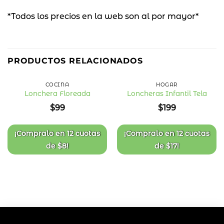
*Todos los precios en la web son al por mayor*
PRODUCTOS RELACIONADOS
COCINA
HOGAR
Lonchera Floreada
Loncheras Infantil Tela
Añadir
Añadir
$
99
$
199
a la
a la
lista
lista
de
de
deseos
deseos
¡Compralo en
12 cuotas
¡Compralo en
12 cuotas
de
$
8
!
de
$
17
!