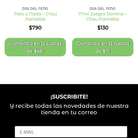
Nuevo
DÍA DEL NIÑO
DÍA DEL NIÑO
Pato o Nada – Chau
Mini Juegos Domino –
Pantallas
Chau Pantallas
Añadir
Añadir
a la
a la
$
790
$
130
lista
lista
de
de
deseos
deseos
¡Compralo en
12 cuotas
¡Compralo en
12 cuotas
de
$
66
!
de
$
11
!
¡SUSCRIBITE!
Y recibe todas las novedades de nuestra
tienda en tu correo