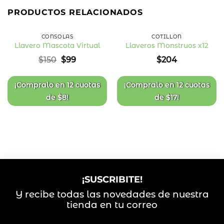
34
%
PRODUCTOS RELACIONADOS
OFF
CONSOLAS
COTILLÓN
Llavero Mascota Virtual
Llaveros Monstruos x12
Añadir
Añadir
El
El
$
150
$
99
$
204
a la
a la
precio
precio
lista
lista
original
actual
de
de
deseos
deseos
era:
es:
¡Compralo en
12 cuotas
¡Compralo en
12 cuotas
$150.
$99.
de
$
8
!
de
$
17
!
¡SUSCRIBITE!
Y recibe todas las novedades de nuestra
tienda en tu correo