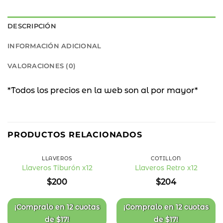
DESCRIPCIÓN
INFORMACIÓN ADICIONAL
VALORACIONES (0)
*Todos los precios en la web son al por mayor*
PRODUCTOS RELACIONADOS
LLAVEROS
COTILLÓN
Llaveros Tiburón x12
Llaveros Retro x12
Añadir
Añadir
$
200
$
204
a la
a la
lista
lista
de
de
deseos
deseos
¡Compralo en
12 cuotas
¡Compralo en
12 cuotas
de
$
17
!
de
$
17
!