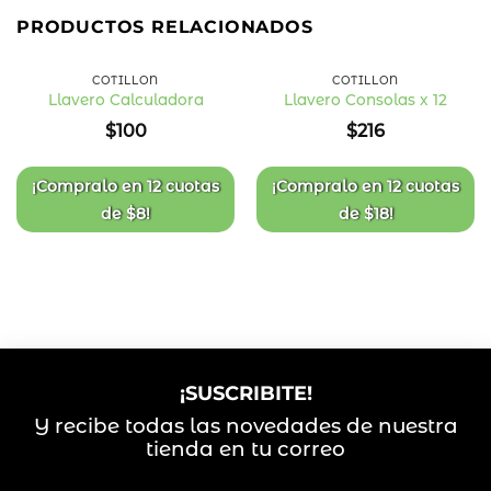
PRODUCTOS RELACIONADOS
COTILLÓN
COTILLÓN
Llavero Calculadora
Llavero Consolas x 12
Añadir
Añadir
$
100
$
216
a la
a la
lista
lista
de
de
deseos
deseos
¡Compralo en
12 cuotas
¡Compralo en
12 cuotas
de
$
8
!
de
$
18
!
¡SUSCRIBITE!
Y recibe todas las novedades de nuestra
tienda en tu correo