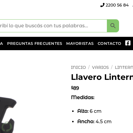
2200 56 84
DA
PREGUNTAS FRECUENTES
MAYORISTAS
CONTACTO
INICIO
/
VARIOS
/
LINTER
Llavero Linter
Añadir
a la
$
89
lista
Medidas:
de
deseos
Alto:
6 cm
Ancho:
4.5 cm