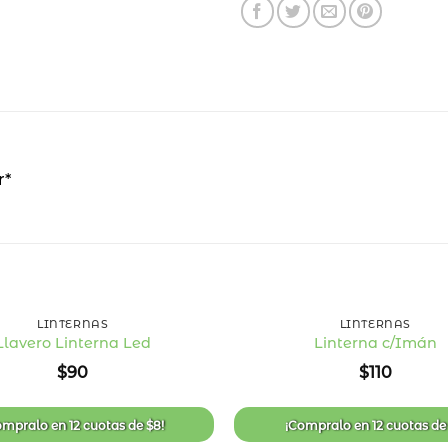
r*
+
LINTERNAS
LINTERNAS
Llavero Linterna Led
Linterna c/Imán
Añadir
$
90
$
110
a la
lista
de
deseos
ompralo en
12 cuotas
de
$
8
!
¡Compralo en
12 cuotas
d