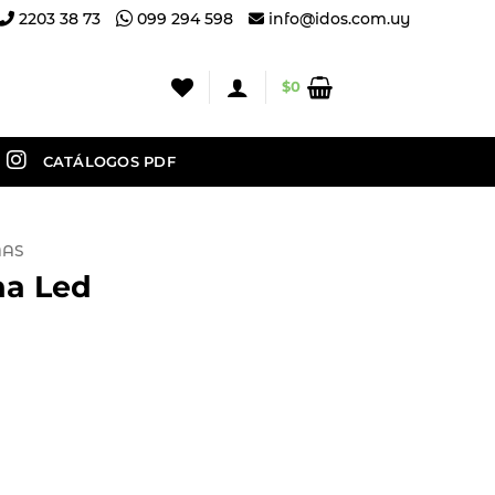
2203 38 73
099 294 598
info@idos.com.uy
$
0
CATÁLOGOS PDF
NAS
na Led