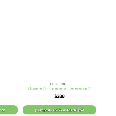
+
+
LINTERNAS
Llavero Destapador Linterna x 12
Añadir
Añadir
$
288
a la
a la
lista
lista
de
de
deseos
deseos
e
$
9
!
¡Compralo en
12 cuotas
de
$
24
!