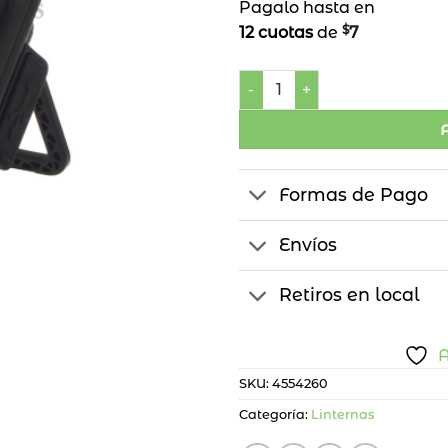
Pagalo hasta en
$
12 cuotas
de
7
Llavero Linterna Led canti
Formas de Pago
Envíos
Retiros en local
A
SKU:
4554260
Categoría:
Linternas