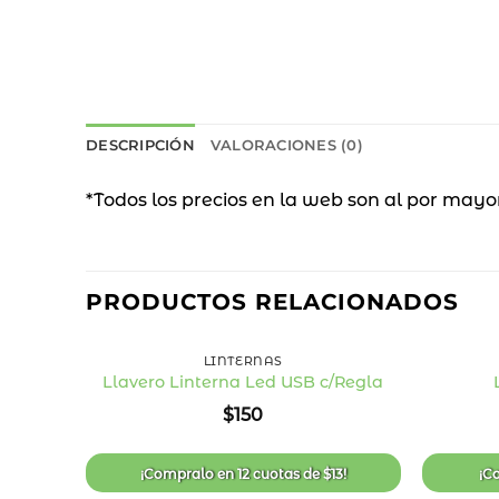
DESCRIPCIÓN
VALORACIONES (0)
*Todos los precios en la web son al por mayo
PRODUCTOS RELACIONADOS
+
+
LINTERNAS
Llavero Linterna Led USB c/Regla
Añadir
$
150
a la
lista
de
deseos
¡Compralo en
12 cuotas
de
$
13
!
¡C