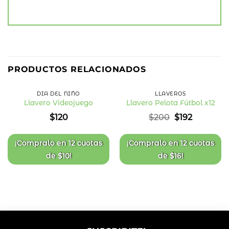
4
%
PRODUCTOS RELACIONADOS
OFF
DÍA DEL NIÑO
LLAVEROS
Llavero Videojuego
Llavero Pelota Fútbol x12
Añadir
Añadir
El
El
$
120
$
200
$
192
a la
a la
precio
precio
lista
lista
original
actual
de
de
deseos
deseos
era:
es:
¡Compralo en
12 cuotas
¡Compralo en
12 cuotas
$200.
$192.
de
$
10
!
de
$
16
!