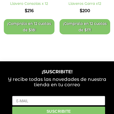
Llavero Consolas x 12
Llaveros Garra x12
Añadir
Añadir
$
216
$
200
a la
a la
lista
lista
de
de
deseos
deseos
¡Compralo en
12 cuotas
¡Compralo en
12 cuotas
de
$
18
!
de
$
17
!
¡SUSCRIBITE!
Y recibe todas las novedades de nuestra
tienda en tu correo